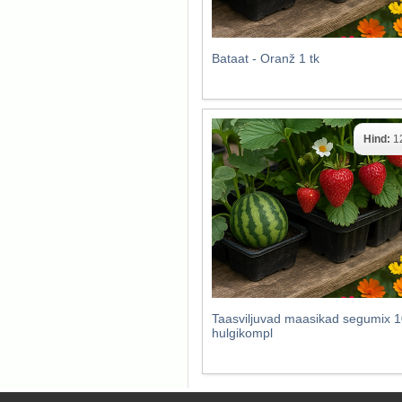
Bataat - Oranž 1 tk
Hind:
1
Taasviljuvad maasikad segumix 1
hulgikompl