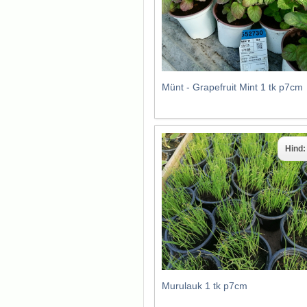
Münt - Grapefruit Mint 1 tk p7cm
Hind
Murulauk 1 tk p7cm