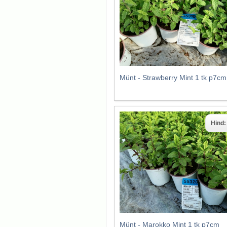
Münt - Strawberry Mint 1 tk p7cm
Hind
Münt - Marokko Mint 1 tk p7cm