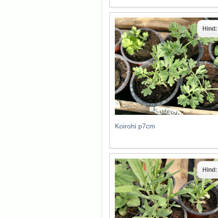
Hind
Koirohi p7cm
Hind