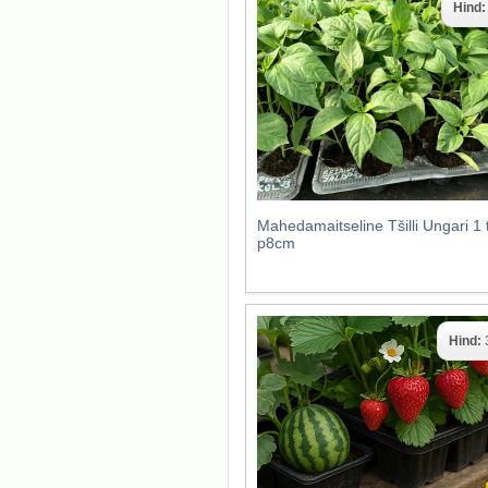
Hind
Mahedamaitseline Tšilli Ungari 1 
p8cm
Hind: