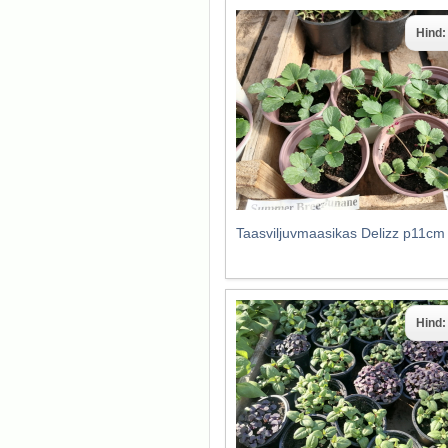
Hind
Taasviljuvmaasikas Delizz p11cm
Hind