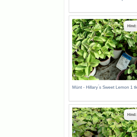
Hind
Münt - Hillary ́s Sweet Lemon 1 
Hind