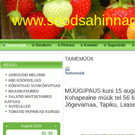
www.soodsahinnag
Taimemüük
Ostukorv
Firmast
Kontakt
Tagasiside
TAIMEMÜÜK
MENÜÜ
Taimemüük
ARBUUSID MELONID
HIID KÖÖGIVILJAD
KÕRVITSAD SUVIKÕRVITSAD
MÜÜGIPAUS kuni 15 aug
MAASIKATAIMED
Kohapealne müük tel 56 6
SALATID MAITSETAIMED
KAPSAD
Jõgevamaa, Tapiku, Liias
SUVELILLED
TOMATID PAPRIKAD KURGID
«
August 2026
»
01
02