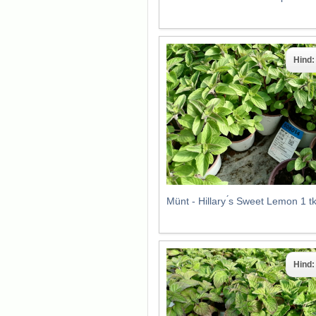
Hind
Münt - Hillary ́s Sweet Lemon 1 
Hind