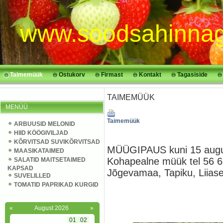
www.soodsahinnag
Taimemüük
Ostukorv
Firmast
Kontakt
Tagasiside
TAIMEMÜÜK
MENÜÜ
Taimemüük
ARBUUSID MELONID
HIID KÖÖGIVILJAD
KÕRVITSAD SUVIKÕRVITSAD
MÜÜGIPAUS kuni 15 aug
MAASIKATAIMED
Kohapealne müük tel 56 6
SALATID MAITSETAIMED
KAPSAD
Jõgevamaa, Tapiku, Liias
SUVELILLED
TOMATID PAPRIKAD KURGID
«
August 2026
»
01
02