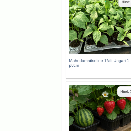
Hind
Mahedamaitseline Tšilli Ungari 1 
p8cm
Hind: