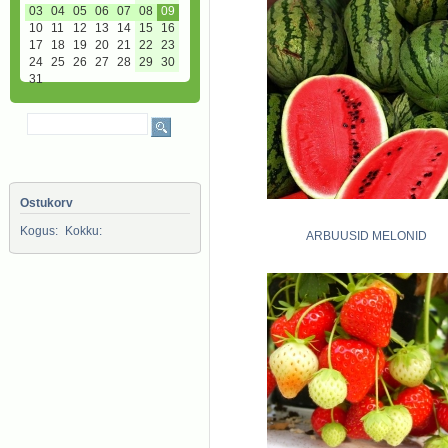
03
04
05
06
07
08
09
10
11
12
13
14
15
16
17
18
19
20
21
22
23
24
25
26
27
28
29
30
31
Ostukorv
Kogus:
Kokku:
ARBUUSID MELONID