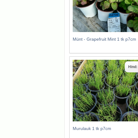
Münt - Grapefruit Mint 1 tk p7cm
Hind
Murulauk 1 tk p7cm