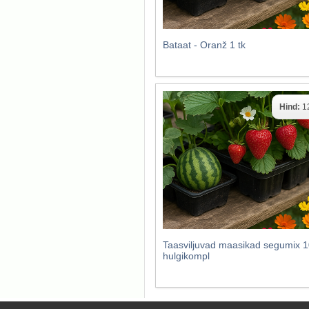
Bataat - Oranž 1 tk
Hind:
1
Taasviljuvad maasikad segumix 1
hulgikompl