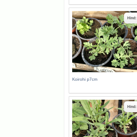
Hind
Koirohi p7cm
Hind