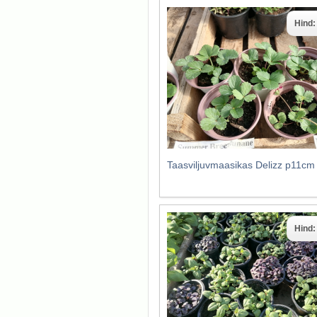
Hind
Taasviljuvmaasikas Delizz p11cm
Hind