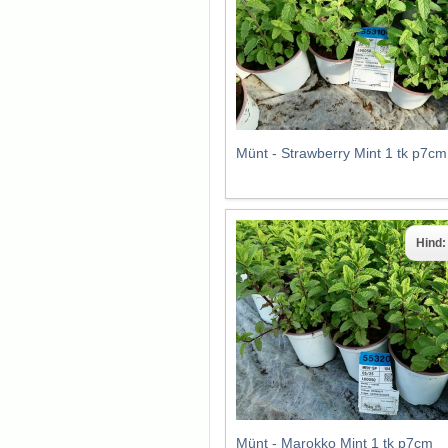
Münt - Strawberry Mint 1 tk p7cm
Hind
Münt - Marokko Mint 1 tk p7cm