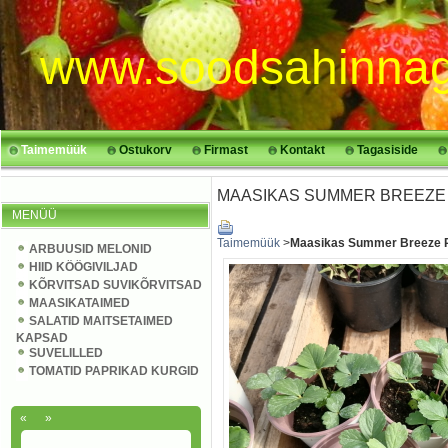
www.soodsahinnag
Taimemüük
Ostukorv
Firmast
Kontakt
Tagasiside
MAASIKAS SUMMER BREEZE
MENÜÜ
Taimemüük
>
Maasikas Summer Breeze 
ARBUUSID MELONID
HIID KÖÖGIVILJAD
KÕRVITSAD SUVIKÕRVITSAD
MAASIKATAIMED
SALATID MAITSETAIMED
KAPSAD
SUVELILLED
TOMATID PAPRIKAD KURGID
«
»