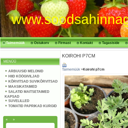
www.soodsahinnag
Taimemüük
Ostukorv
Firmast
Kontakt
Tagasiside
KOIROHI P7CM
MENÜÜ
Taimemüük
>
Koirohi p7cm
ARBUUSID MELONID
HIID KÖÖGIVILJAD
KÕRVITSAD SUVIKÕRVITSAD
MAASIKATAIMED
SALATID MAITSETAIMED
KAPSAD
SUVELILLED
TOMATID PAPRIKAD KURGID
«
»