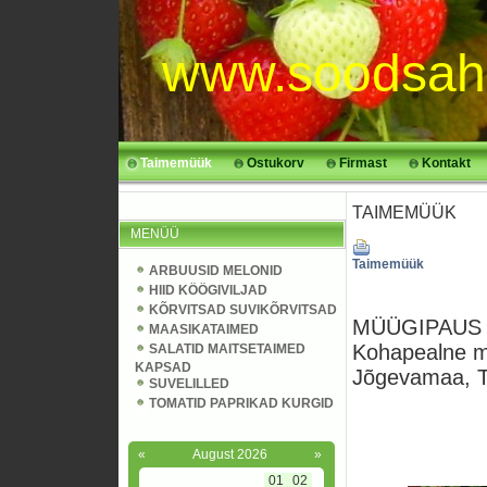
www.soodsah
Taimemüük
Ostukorv
Firmast
Kontakt
TAIMEMÜÜK
MENÜÜ
Taimemüük
ARBUUSID MELONID
HIID KÖÖGIVILJAD
KÕRVITSAD SUVIKÕRVITSAD
MÜÜGIPAUS k
MAASIKATAIMED
Kohapealne m
SALATID MAITSETAIMED
KAPSAD
Jõgevamaa, Ta
SUVELILLED
TOMATID PAPRIKAD KURGID
«
August 2026
»
01
02