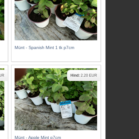
Münt - Spanish Mint 1 tk p7cm
EUR
Hind:
2.20 EUR
Münt - Apple Mint p7cm