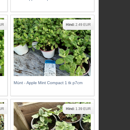
EUR
Hind:
2.49 EUR
Münt - Apple Mint Compact 1 tk p7cm
EUR
Hind:
1.39 EUR