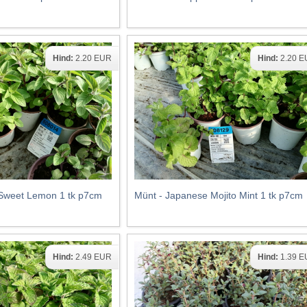
Hind:
2.20 EUR
Hind:
2.20 
s Sweet Lemon 1 tk p7cm
Münt - Japanese Mojito Mint 1 tk p7cm
Hind:
2.49 EUR
Hind:
1.39 