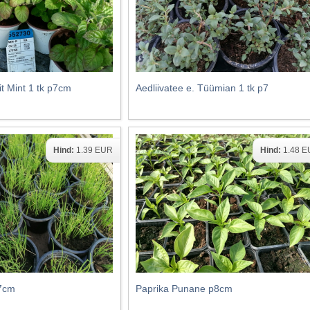
t Mint 1 tk p7cm
Aedliivatee e. Tüümian 1 tk p7
Hind:
1.39 EUR
Hind:
1.48 
p7cm
Paprika Punane p8cm