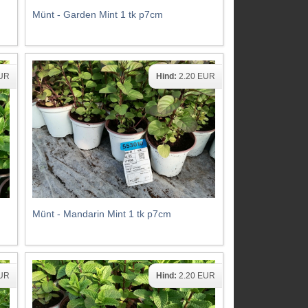
Münt - Garden Mint 1 tk p7cm
EUR
Hind:
2.20 EUR
Münt - Mandarin Mint 1 tk p7cm
EUR
Hind:
2.20 EUR