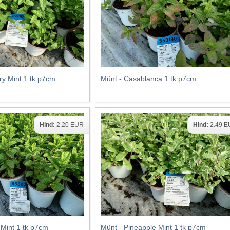
ry Mint 1 tk p7cm
Münt - Casablanca 1 tk p7cm
Hind:
2.20 EUR
Hind:
2.49 
Mint 1 tk p7cm
Münt - Pineapple Mint 1 tk p7cm