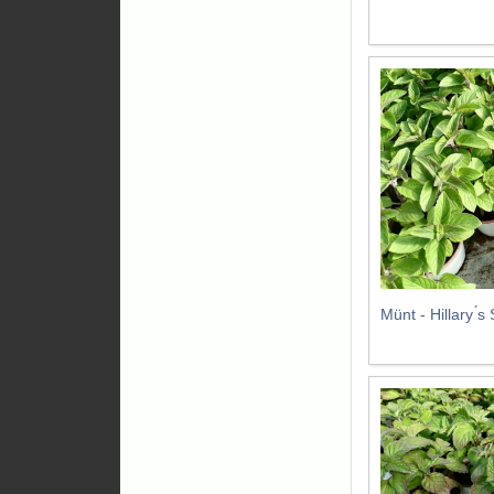
Münt - Hillary ́