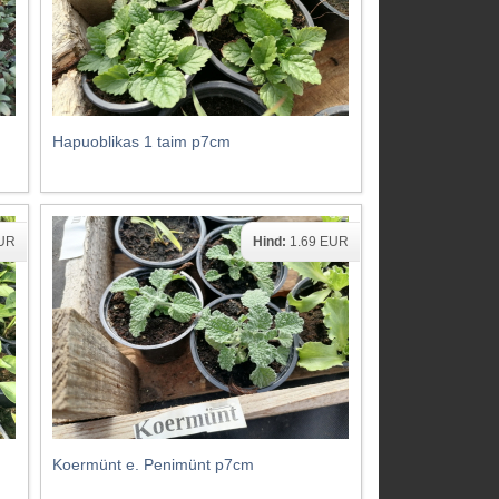
Hapuoblikas 1 taim p7cm
EUR
Hind:
1.69 EUR
Koermünt e. Penimünt p7cm