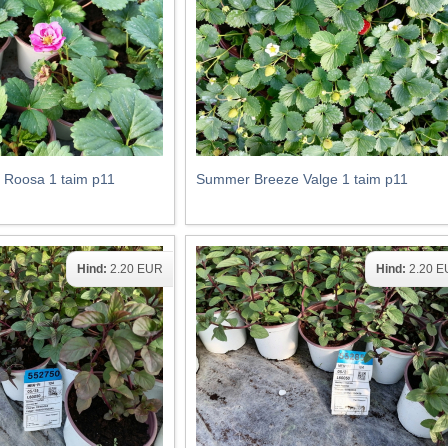
Roosa 1 taim p11
Summer Breeze Valge 1 taim p11
Hind:
2.20 EUR
Hind:
2.20 