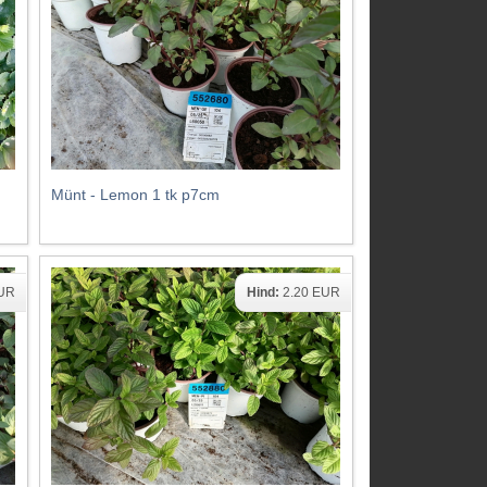
Münt - Lemon 1 tk p7cm
EUR
Hind:
2.20 EUR