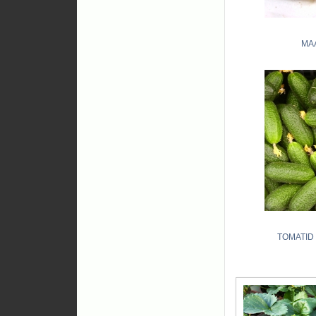
MA
TOMATID