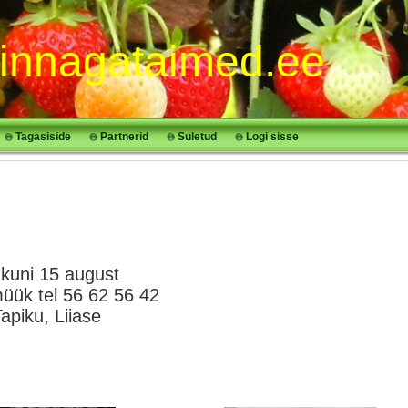
innagataimed.ee
Tagasiside
Partnerid
Suletud
Logi sisse
uni 15 august
üük tel 56 62 56 42
piku, Liiase