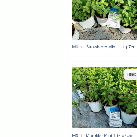
Münt - Strawberry Mint 1 tk p7cm
Hind
Münt - Marokko Mint 1 tk p7cm