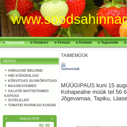
www.soodsahinnag
Taimemüük
Ostukorv
Firmast
Kontakt
Tagasiside
TAIMEMÜÜK
MENÜÜ
Taimemüük
ARBUUSID MELONID
HIID KÖÖGIVILJAD
KÕRVITSAD SUVIKÕRVITSAD
MÜÜGIPAUS kuni 15 aug
MAASIKATAIMED
Kohapealne müük tel 56 6
SALATID MAITSETAIMED
KAPSAD
Jõgevamaa, Tapiku, Liias
SUVELILLED
TOMATID PAPRIKAD KURGID
«
August 2026
»
01
02