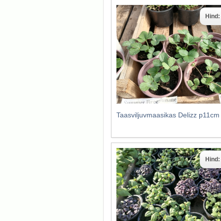
Hind
Taasviljuvmaasikas Delizz p11cm
Hind