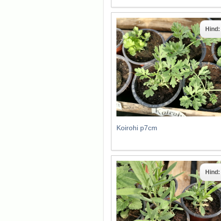
Hind
Koirohi p7cm
Hind