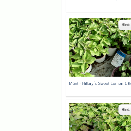
Hind
Münt - Hillary ́s Sweet Lemon 1 
Hind