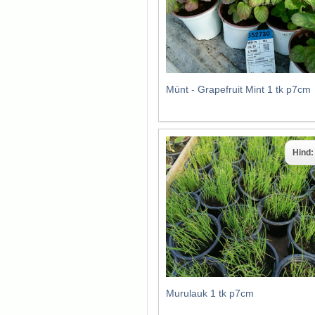
Münt - Grapefruit Mint 1 tk p7cm
Hind
Murulauk 1 tk p7cm