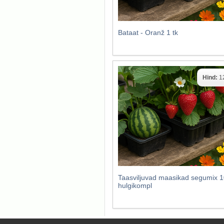
Bataat - Oranž 1 tk
Hind:
1
Taasviljuvad maasikad segumix 1
hulgikompl