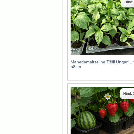
Hind
Mahedamaitseline Tšilli Ungari 1 
p8cm
Hind: