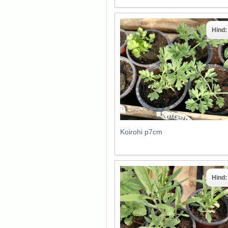
Hind
Koirohi p7cm
Hind