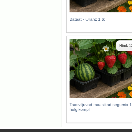
Bataat - Oranž 1 tk
Hind:
1
Taasviljuvad maasikad segumix 1
hulgikompl