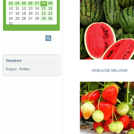
03
04
05
06
07
08
09
10
11
12
13
14
15
16
17
18
19
20
21
22
23
24
25
26
27
28
29
30
31
Ostukorv
Kogus:
Kokku:
ARBUUSID MELONID