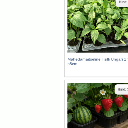
Hind
Mahedamaitseline Tšilli Ungari 1 
p8cm
Hind: