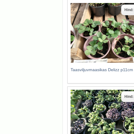
Hind
Taasviljuvmaasikas Delizz p11cm
Hind