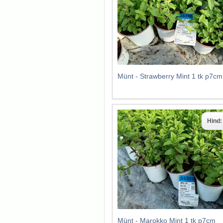
Münt - Strawberry Mint 1 tk p7cm
Hind
Münt - Marokko Mint 1 tk p7cm