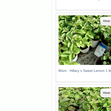
Hind
Münt - Hillary ́s Sweet Lemon 1 
Hind