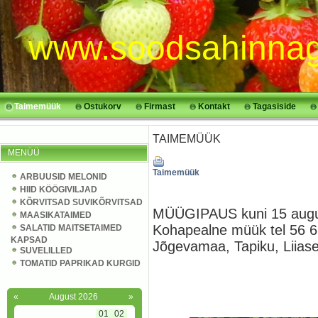
www.soodsahinnag
Taimemüük
Ostukorv
Firmast
Kontakt
Tagasiside
TAIMEMÜÜK
MENÜÜ
Taimemüük
ARBUUSID MELONID
HIID KÖÖGIVILJAD
KÕRVITSAD SUVIKÕRVITSAD
MÜÜGIPAUS kuni 15 aug
MAASIKATAIMED
Kohapealne müük tel 56 6
SALATID MAITSETAIMED
KAPSAD
Jõgevamaa, Tapiku, Liias
SUVELILLED
TOMATID PAPRIKAD KURGID
«
August 2026
»
01
02