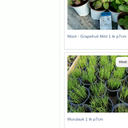
Münt - Grapefruit Mint 1 tk p7cm
Hind
Murulauk 1 tk p7cm