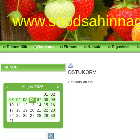
www.soodsahinnag
Taimemüük
Ostukorv
Firmast
Kontakt
Tagasiside
MENÜÜ
OSTUKORV
Ostukorv on tühi
«
August 2026
»
01
02
03
04
05
06
07
08
09
10
11
12
13
14
15
16
17
18
19
20
21
22
23
24
25
26
27
28
29
30
31