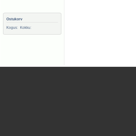
Ostukorv
Kogus:
Kokku: