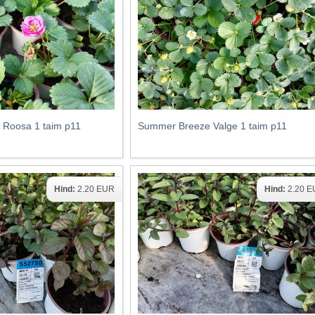
Roosa 1 taim p11
Summer Breeze Valge 1 taim p11
Hind:
2.20 EUR
Hind:
2.20 