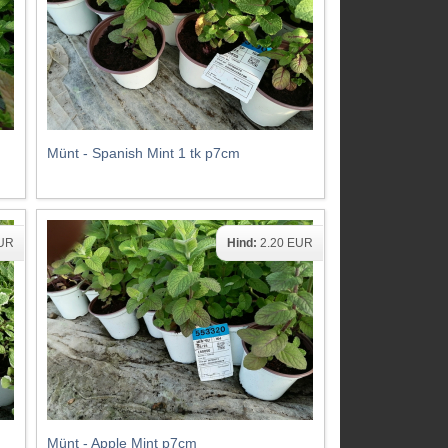
Münt - Spanish Mint 1 tk p7cm
EUR
Hind:
2.20 EUR
Münt - Apple Mint p7cm