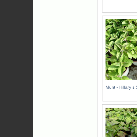
Münt - Hillary ́