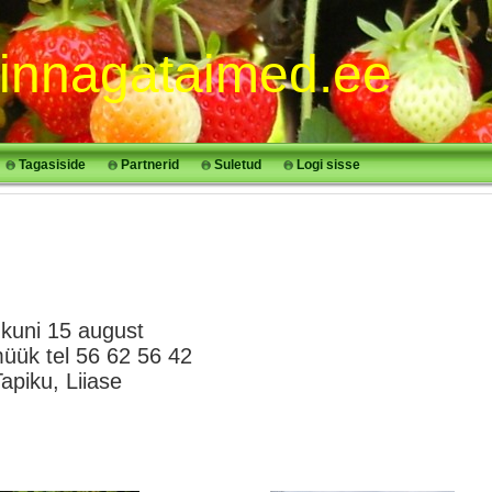
innagataimed.ee
Tagasiside
Partnerid
Suletud
Logi sisse
uni 15 august
üük tel 56 62 56 42
piku, Liiase