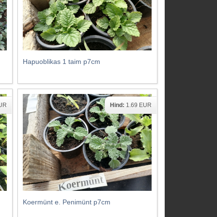
Hapuoblikas 1 taim p7cm
EUR
Hind:
1.69 EUR
Koermünt e. Penimünt p7cm