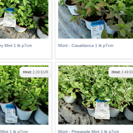
ry Mint 1 tk p7cm
Münt - Casablanca 1 tk p7cm
Hind:
2.20 EUR
Hind:
2.49 
Mint 1 tk p7cm
Münt - Pineapple Mint 1 tk p7cm