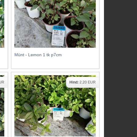
Münt - Lemon 1 tk p7cm
EUR
Hind:
2.20 EUR