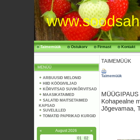
www.soodsah
Taimemüük
Ostukorv
Firmast
Kontakt
TAIMEMÜÜK
MENÜÜ
Taimemüük
ARBUUSID MELONID
HIID KÖÖGIVILJAD
KÕRVITSAD SUVIKÕRVITSAD
MÜÜGIPAUS k
MAASIKATAIMED
Kohapealne m
SALATID MAITSETAIMED
KAPSAD
Jõgevamaa, Ta
SUVELILLED
TOMATID PAPRIKAD KURGID
«
August 2026
»
01
02