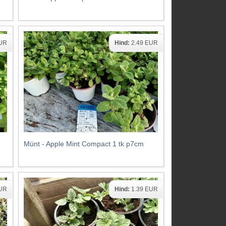
EUR
Hind:
2.49 EUR
Münt - Apple Mint Compact 1 tk p7cm
EUR
Hind:
1.39 EUR