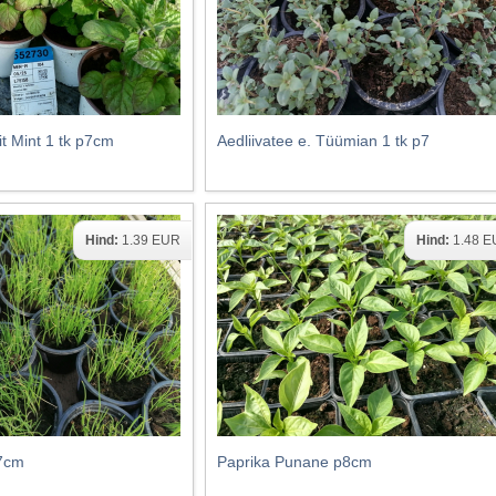
t Mint 1 tk p7cm
Aedliivatee e. Tüümian 1 tk p7
Hind:
1.39 EUR
Hind:
1.48 
p7cm
Paprika Punane p8cm