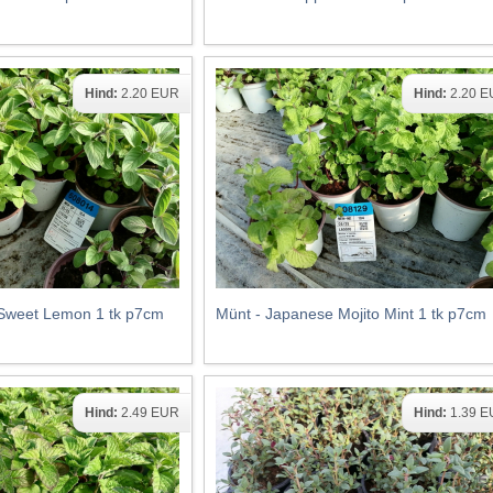
Hind:
2.20 EUR
Hind:
2.20 
s Sweet Lemon 1 tk p7cm
Münt - Japanese Mojito Mint 1 tk p7cm
Hind:
2.49 EUR
Hind:
1.39 