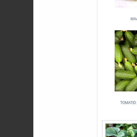
MA
TOMATID