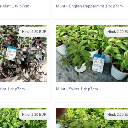
e Mint 1 tk p7cm
Münt - English Peppermint 1 tk p7cm
Hind:
2.20 EUR
Hind:
2.20 
int 1 tk p7cm
Münt - Swiss 1 tk p7cm
Hind:
2.20 EUR
Hind:
2.20 