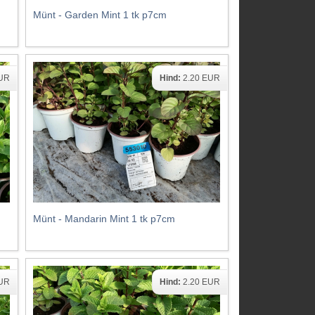
Münt - Garden Mint 1 tk p7cm
EUR
Hind:
2.20 EUR
Münt - Mandarin Mint 1 tk p7cm
EUR
Hind:
2.20 EUR