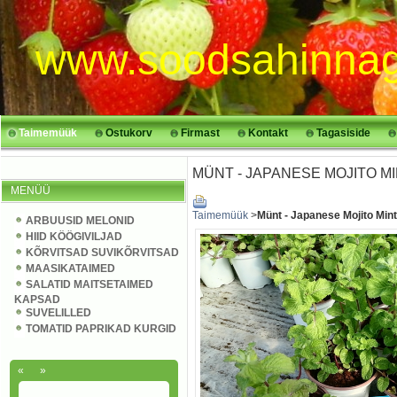
www.soodsahinnag
Taimemüük
Ostukorv
Firmast
Kontakt
Tagasiside
MÜNT - JAPANESE MOJITO MI
MENÜÜ
Taimemüük
>
Münt - Japanese Mojito Min
ARBUUSID MELONID
HIID KÖÖGIVILJAD
KÕRVITSAD SUVIKÕRVITSAD
MAASIKATAIMED
SALATID MAITSETAIMED
KAPSAD
SUVELILLED
TOMATID PAPRIKAD KURGID
«
»