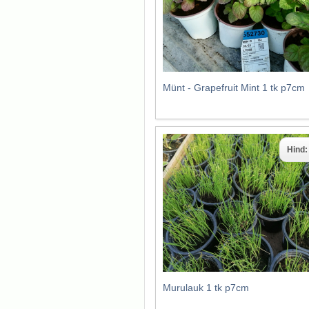
Münt - Grapefruit Mint 1 tk p7cm
Hind
Murulauk 1 tk p7cm