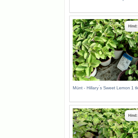
Hind
Münt - Hillary ́s Sweet Lemon 1 
Hind