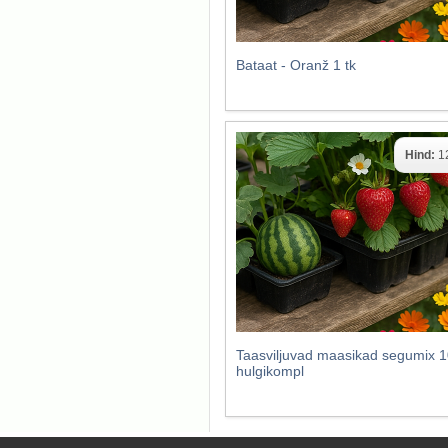
Bataat - Oranž 1 tk
Hind:
1
Taasviljuvad maasikad segumix 1
hulgikompl