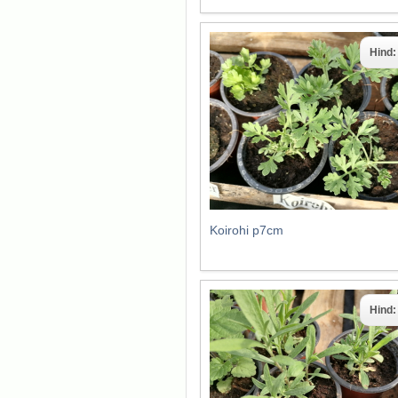
Hind
Koirohi p7cm
Hind