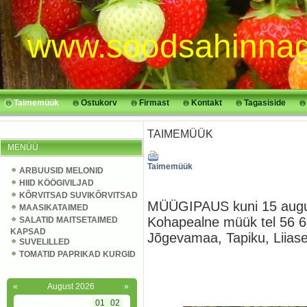
www.soodsahinnag
Taimemüük
Ostukorv
Firmast
Kontakt
Tagasiside
TAIMEMÜÜK
MENÜÜ
Taimemüük
ARBUUSID MELONID
HIID KÖÖGIVILJAD
KÕRVITSAD SUVIKÕRVITSAD
MÜÜGIPAUS kuni 15 aug
MAASIKATAIMED
Kohapealne müük tel 56 6
SALATID MAITSETAIMED
KAPSAD
Jõgevamaa, Tapiku, Liias
SUVELILLED
TOMATID PAPRIKAD KURGID
«
August 2026
»
01
02