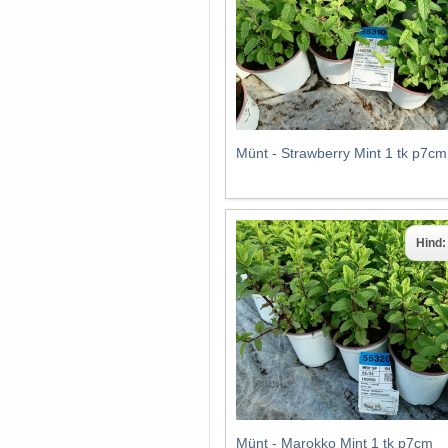
Münt - Strawberry Mint 1 tk p7cm
Hind
Münt - Marokko Mint 1 tk p7cm