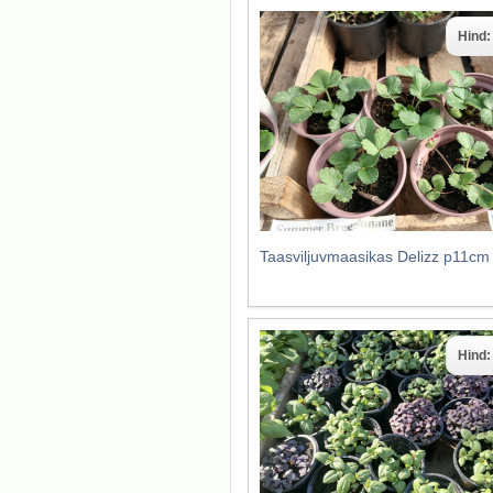
Hind
Taasviljuvmaasikas Delizz p11cm
Hind