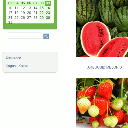
03
04
05
06
07
08
09
10
11
12
13
14
15
16
17
18
19
20
21
22
23
24
25
26
27
28
29
30
31
Ostukorv
Kogus:
Kokku:
ARBUUSID MELONID