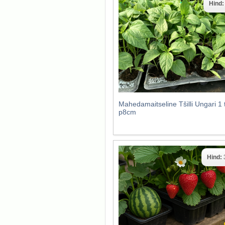
Hind
Mahedamaitseline Tšilli Ungari 1 
p8cm
Hind: