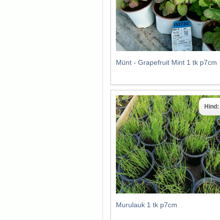
Münt - Grapefruit Mint 1 tk p7cm
Hind
Murulauk 1 tk p7cm