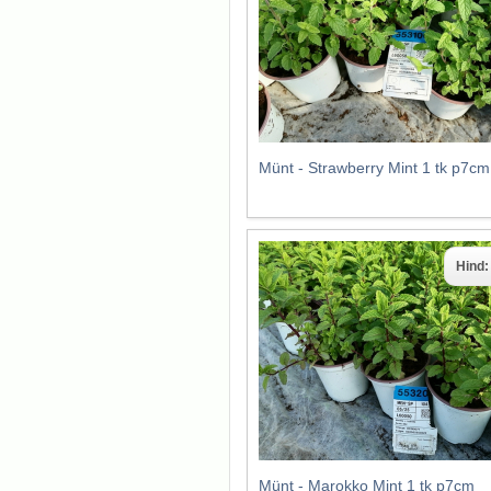
Münt - Strawberry Mint 1 tk p7cm
Hind
Münt - Marokko Mint 1 tk p7cm