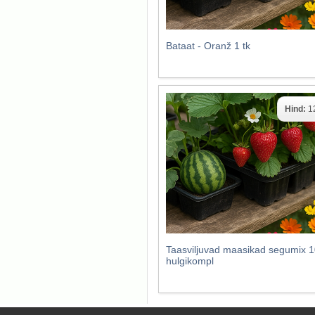
Bataat - Oranž 1 tk
Hind:
1
Taasviljuvad maasikad segumix 1
hulgikompl