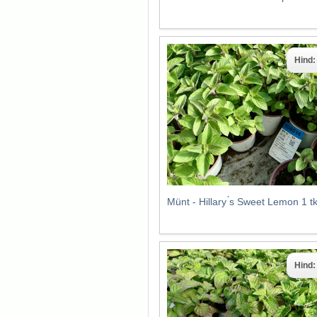
Hind
Münt - Hillary ́s Sweet Lemon 1 
Hind