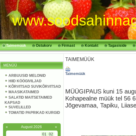
www.soodsahinnag
Taimemüük
Ostukorv
Firmast
Kontakt
Tagasiside
TAIMEMÜÜK
MENÜÜ
Taimemüük
ARBUUSID MELONID
HIID KÖÖGIVILJAD
KÕRVITSAD SUVIKÕRVITSAD
MÜÜGIPAUS kuni 15 aug
MAASIKATAIMED
Kohapealne müük tel 56 6
SALATID MAITSETAIMED
KAPSAD
Jõgevamaa, Tapiku, Liias
SUVELILLED
TOMATID PAPRIKAD KURGID
«
August 2026
»
01
02