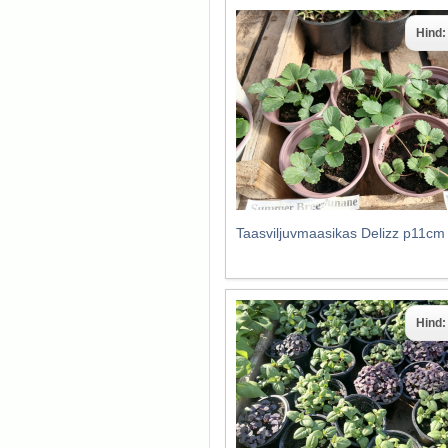
Hind
Taasviljuvmaasikas Delizz p11cm
Hind