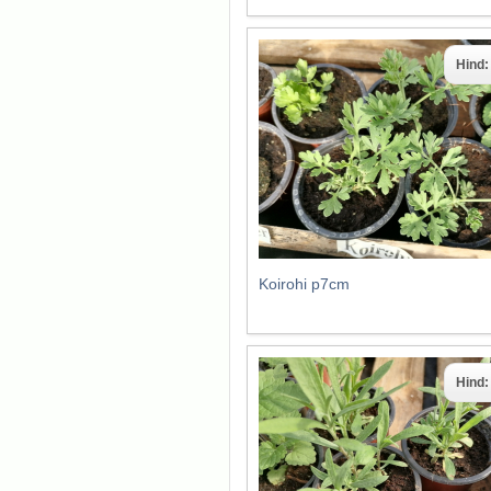
Hind
Koirohi p7cm
Hind