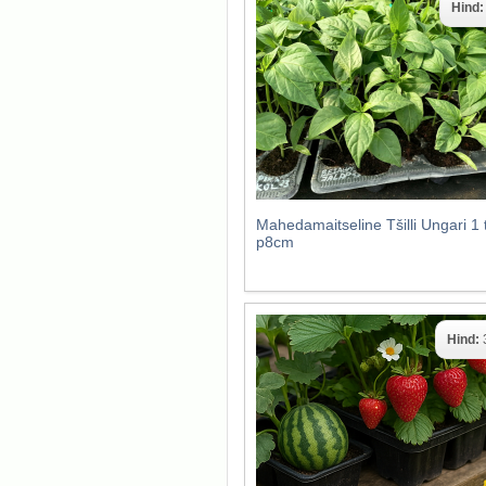
Hind
Mahedamaitseline Tšilli Ungari 1 
p8cm
Hind: