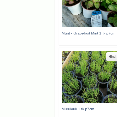
Münt - Grapefruit Mint 1 tk p7cm
Hind
Murulauk 1 tk p7cm