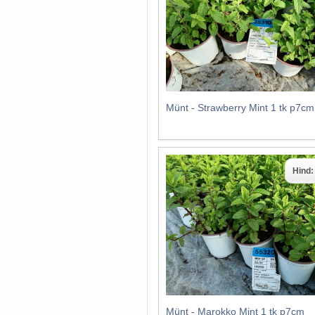
Münt - Strawberry Mint 1 tk p7cm
Hind
Münt - Marokko Mint 1 tk p7cm