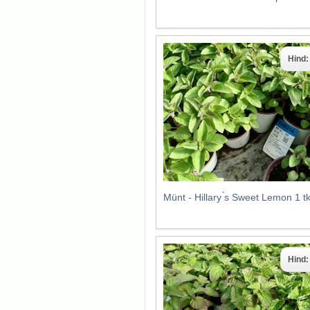
Hind
Münt - Hillary ́s Sweet Lemon 1 
Hind