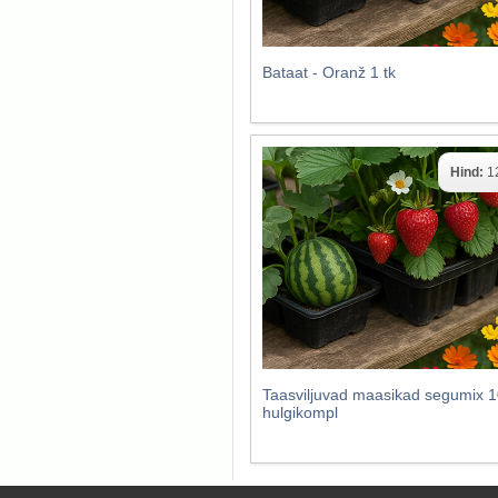
Bataat - Oranž 1 tk
Hind:
1
Taasviljuvad maasikad segumix 1
hulgikompl