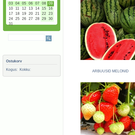
03
04
05
06
07
08
09
10
11
12
13
14
15
16
17
18
19
20
21
22
23
24
25
26
27
28
29
30
31
Ostukorv
Kogus:
Kokku:
ARBUUSID MELONID