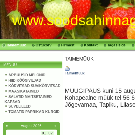
www.soodsahinnag
Taimemüük
Ostukorv
Firmast
Kontakt
Tagasiside
TAIMEMÜÜK
MENÜÜ
Taimemüük
ARBUUSID MELONID
HIID KÖÖGIVILJAD
KÕRVITSAD SUVIKÕRVITSAD
MÜÜGIPAUS kuni 15 aug
MAASIKATAIMED
Kohapealne müük tel 56 6
SALATID MAITSETAIMED
KAPSAD
Jõgevamaa, Tapiku, Liias
SUVELILLED
TOMATID PAPRIKAD KURGID
«
August 2026
»
01
02