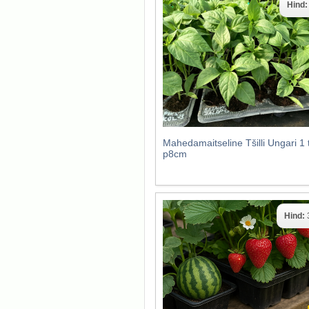
Hind
Mahedamaitseline Tšilli Ungari 1 
p8cm
Hind: