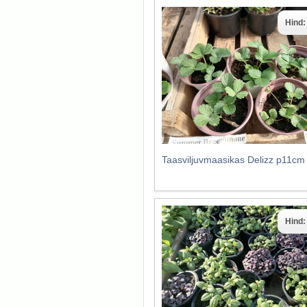
Hind
Taasviljuvmaasikas Delizz p11cm
Hind