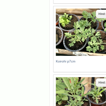
Hind
Koirohi p7cm
Hind