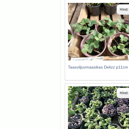
Hind
Taasviljuvmaasikas Delizz p11cm
Hind