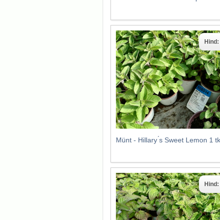
Hind
Münt - Hillary ́s Sweet Lemon 1 
Hind