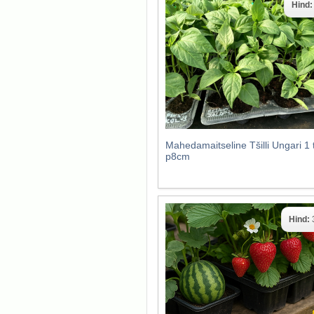
Hind
Mahedamaitseline Tšilli Ungari 1 
p8cm
Hind: