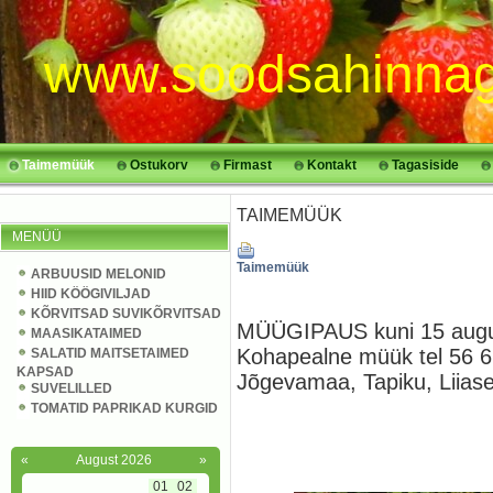
www.soodsahinnag
Taimemüük
Ostukorv
Firmast
Kontakt
Tagasiside
TAIMEMÜÜK
MENÜÜ
Taimemüük
ARBUUSID MELONID
HIID KÖÖGIVILJAD
KÕRVITSAD SUVIKÕRVITSAD
MÜÜGIPAUS kuni 15 aug
MAASIKATAIMED
Kohapealne müük tel 56 6
SALATID MAITSETAIMED
KAPSAD
Jõgevamaa, Tapiku, Liias
SUVELILLED
TOMATID PAPRIKAD KURGID
«
August 2026
»
01
02