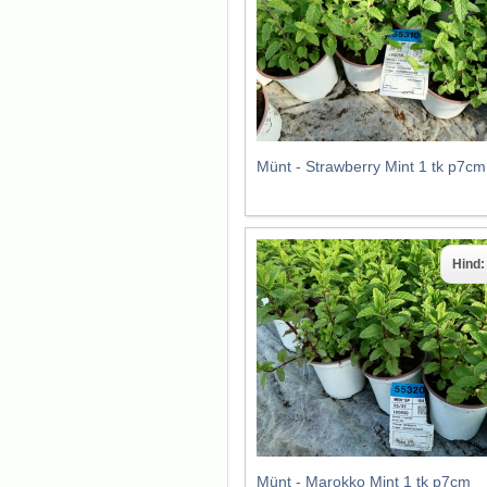
Münt - Strawberry Mint 1 tk p7cm
Hind
Münt - Marokko Mint 1 tk p7cm