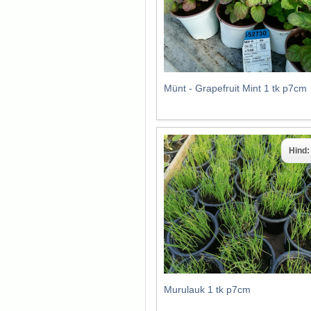
Münt - Grapefruit Mint 1 tk p7cm
Hind
Murulauk 1 tk p7cm