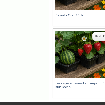
Bataat - Oranž 1 tk
Hind:
1
Taasviljuvad maasikad segumix 1
hulgikompl