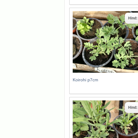
Hind
Koirohi p7cm
Hind