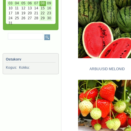
03
04
05
06
07
08
09
10
11
12
13
14
15
16
17
18
19
20
21
22
23
24
25
26
27
28
29
30
31
Ostukorv
Kogus:
Kokku:
ARBUUSID MELONID