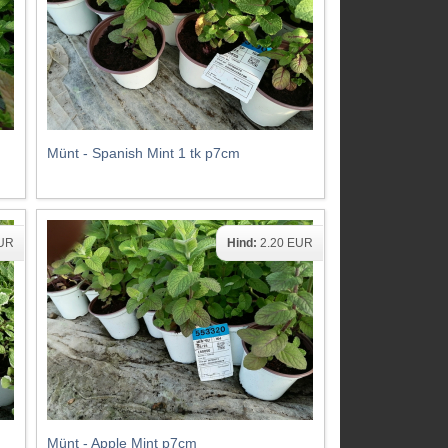
Münt - Spanish Mint 1 tk p7cm
EUR
Hind:
2.20 EUR
Münt - Apple Mint p7cm