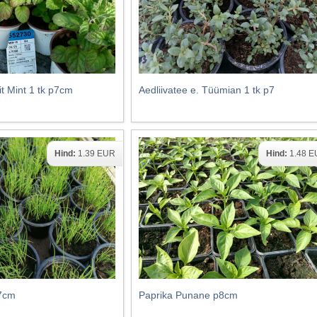
t Mint 1 tk p7cm
Aedliivatee e. Tüümian 1 tk p7
Hind:
1.39 EUR
Hind:
1.48 
p7cm
Paprika Punane p8cm