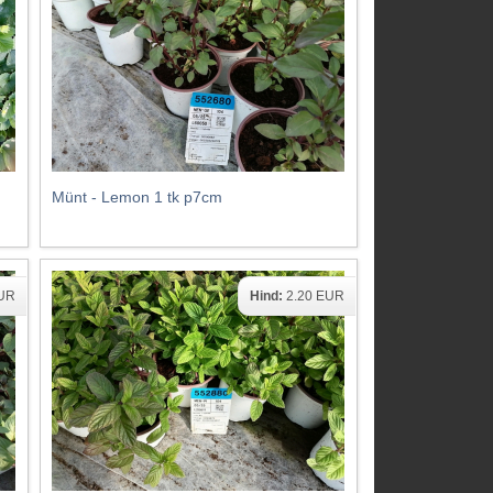
Münt - Lemon 1 tk p7cm
EUR
Hind:
2.20 EUR