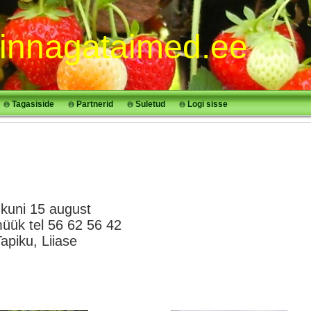
innagataimed.ee
Tagasiside
Partnerid
Suletud
Logi sisse
uni 15 august
üük tel 56 62 56 42
piku, Liiase