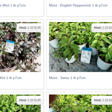
e Mint 1 tk p7cm
Münt - English Peppermint 1 tk p7cm
Hind:
2.20 EUR
Hind:
2.20 
int 1 tk p7cm
Münt - Swiss 1 tk p7cm
Hind:
2.20 EUR
Hind:
2.20 