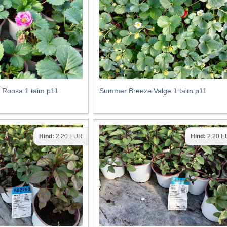
Roosa 1 taim p11
Summer Breeze Valge 1 taim p11
Hind:
2.20 EUR
Hind:
2.20 