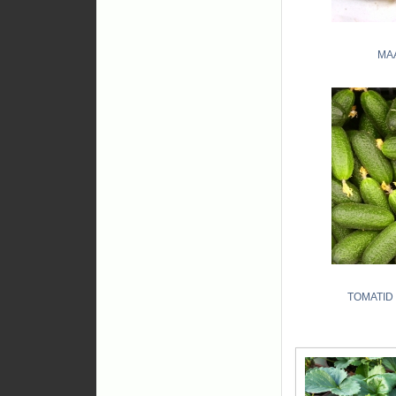
MA
TOMATID