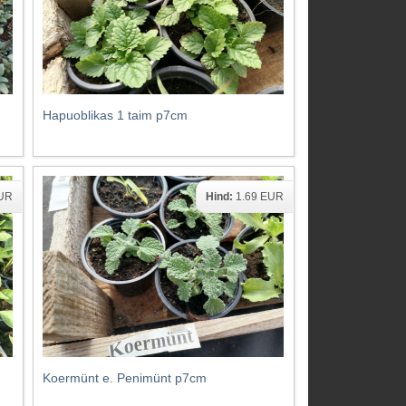
Hapuoblikas 1 taim p7cm
EUR
Hind:
1.69 EUR
Koermünt e. Penimünt p7cm