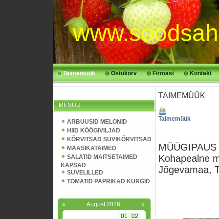
www.soodsah
Taimemüük
Ostukorv
Firmast
Kontakt
TAIMEMÜÜK
MENÜÜ
Taimemüük
ARBUUSID MELONID
HIID KÖÖGIVILJAD
KÕRVITSAD SUVIKÕRVITSAD
MÜÜGIPAUS k
MAASIKATAIMED
Kohapealne m
SALATID MAITSETAIMED
KAPSAD
Jõgevamaa, Ta
SUVELILLED
TOMATID PAPRIKAD KURGID
«
August 2026
»
01
02