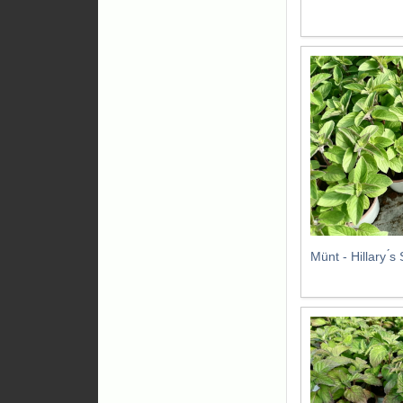
Münt - Hillary ́