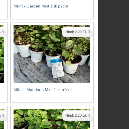
Münt - Garden Mint 1 tk p7cm
EUR
Hind:
2.20 EUR
Münt - Mandarin Mint 1 tk p7cm
EUR
Hind:
2.20 EUR