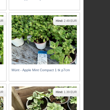
EUR
Hind:
2.49 EUR
Münt - Apple Mint Compact 1 tk p7cm
EUR
Hind:
1.39 EUR