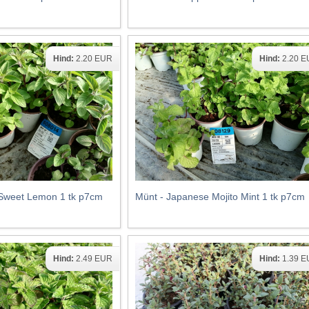
Hind:
2.20 EUR
Hind:
2.20 
s Sweet Lemon 1 tk p7cm
Münt - Japanese Mojito Mint 1 tk p7cm
Hind:
2.49 EUR
Hind:
1.39 