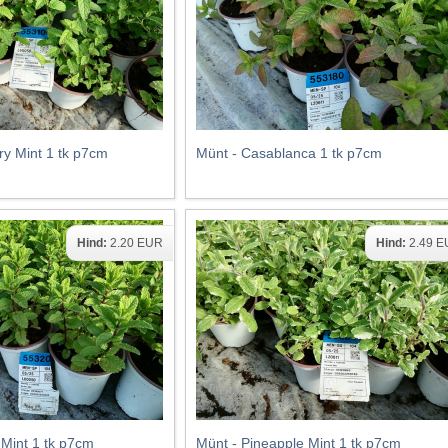
ry Mint 1 tk p7cm
Münt - Casablanca 1 tk p7cm
Hind:
2.20 EUR
Hind:
2.49 
Mint 1 tk p7cm
Münt - Pineapple Mint 1 tk p7cm