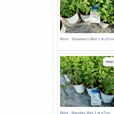
Münt - Strawberry Mint 1 tk p7cm
Hind
Münt - Marokko Mint 1 tk p7cm