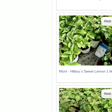
Hind
Münt - Hillary ́s Sweet Lemon 1 
Hind