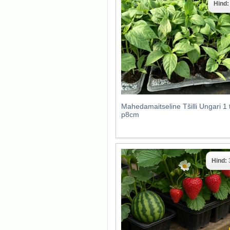
Hind
Mahedamaitseline Tšilli Ungari 1 
p8cm
Hind: