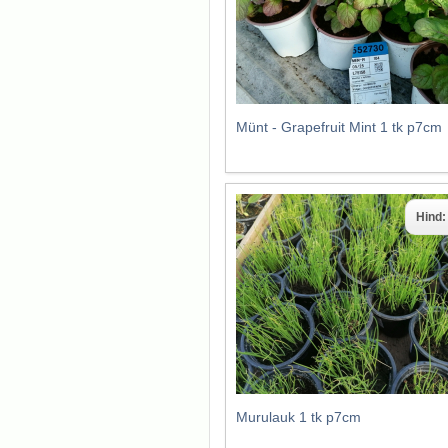
Münt - Grapefruit Mint 1 tk p7cm
Hind
Murulauk 1 tk p7cm