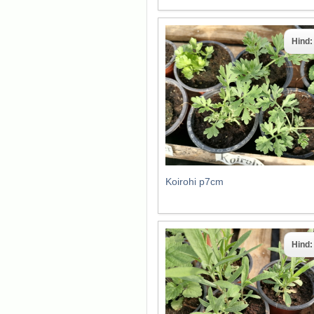
Hind
Koirohi p7cm
Hind