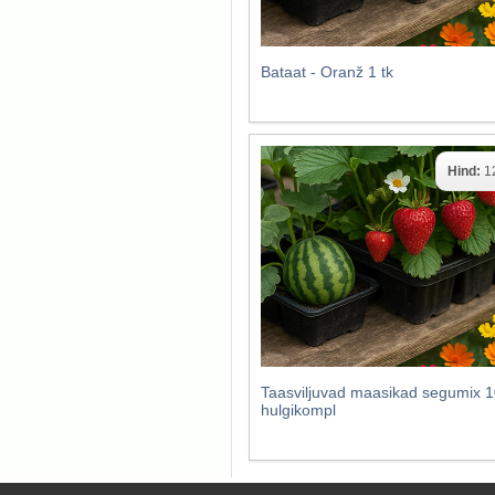
Bataat - Oranž 1 tk
Hind:
1
Taasviljuvad maasikad segumix 1
hulgikompl