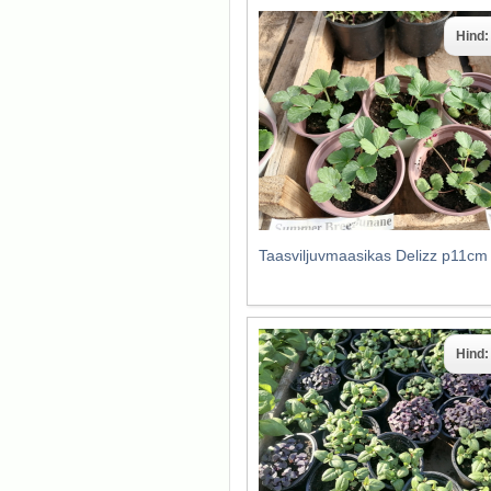
Hind
Taasviljuvmaasikas Delizz p11cm
Hind